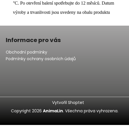
°C. Po otevření balení spotřebujte do 12 měsíců. Datum
výroby a trvanlivosti jsou uvedeny na obalu produktu
Z
á
Informace pro vás
p
a
Obchodní podmínky
t
Podmínky ochrany osobních údajů
í
Vytvořil Shoptet
Copyright 2026
AnimaLin
. Všechna práva vyhrazena.