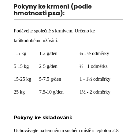
Pokyny ke krmení (podle
hmotnosti psa):
Podávejte společně s krmivem. Určeno ke
krátkodobému užívání.
1-5 kg
1-2 g/den
¼ - ½ odměrky
5-15 kg
2-5 g/den
½ - 1 odměrka
15-25 kg
5-7,5 g/den
1 - 1½ odměrky
25 kg+
7,5-10 g/den
1½ - 2 odměrky
Pokyny ke skladování:
Uchovávejte na temném a suchém místě s teplotou 2-8