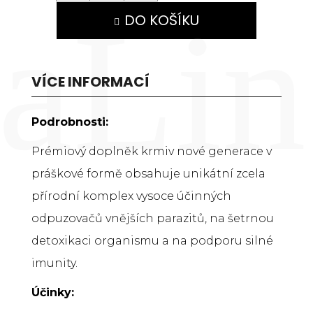
č
u
DO KOŠÍKU
j
e
m
e
VÍCE INFORMACÍ
ANIMALIN
Podrobnosti:
PROBIOM
469
Prémiový doplněk krmiv nové generace v
Kč
Původně:
práškové formě obsahuje unikátní zcela
670
přírodní komplex vysoce účinných
Kč
odpuzovačů vnějších parazitů, na šetrnou
detoxikaci organismu a na podporu silné
imunity.
Účinky: